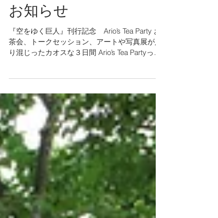
記念 Ario’s Tea Partyの
お知らせ
『空をゆく巨人』刊行記念 Ario’s Tea Party お
茶会、トークセッション、アートや写真展が入
り混じったカオスな３日間 Ario’s Tea Partyって
なに？ 『空をゆく巨人』に繰り返し出てくる
「心の壁」。本の主人公のひとりであるアーテ
ィスト・蔡國強さんは、見...